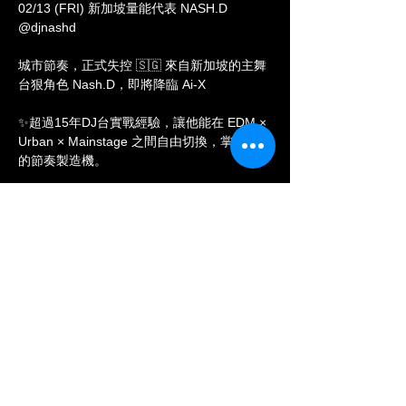
02/13 (FRI) 新加坡量能代表 NASH.D 
@djnashd
城市節奏，正式失控 🇸🇬 來自新加坡的主舞
台狠角色 Nash.D，即將降臨 Ai-X
✨超過15年DJ台實戰經驗，讓他能在 EDM × 
Urban × Mainstage 之間自由切換，掌控全場
的節奏製造機。
✨從 Marquee Singapore、Avenue 到各大音
樂祭，他曾與 Hardwell、Alesso、Afrojack、
Timmy Trumpet、W&W 等國際巨星同場。
春節前夕！各位準備好縱酒放肆迎新春
—— 𝘼𝙞-𝙓 𝙉𝙞𝙜𝙝𝙩𝙘𝙡𝙪𝙗 ——
Show More