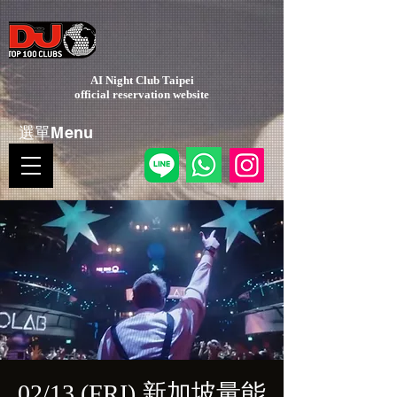
AI Night Club Taipei
​official reservation website
選單Menu
02/13 (FRI) 新加坡量能