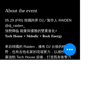
About the event
05.29 (FRI) 韓國跨界 DJ／製作人 RAIDEN 
@dj_raiden_
強勢降臨 能量與優雅的雙重進化⚡️
𝐓𝐞𝐜𝐡 𝐇𝐨𝐮𝐬𝐞 × 𝐌𝐞𝐥𝐨𝐝𝐢𝐜 × 𝐑𝐨𝐜𝐤 𝐄𝐧𝐞𝐫𝐠𝐲
來自韓國的 Raiden，擁有 DJ 台後的精準視
野，也有吉他名家的現場實力，以感性旋律包
裹強勁 Tech House 節奏，打造既有衝擊力、
又帶著精緻感的聲音語言。
🌏曾在 Tomorrowland、Ultra Music Festival 
等世界級舞台演出，也曾登上 2018 平昌冬季
奧運閉幕式，以精采的現場表演證明國際級地
位。
🎵 單曲《Yours》全球串流突破 3 億+