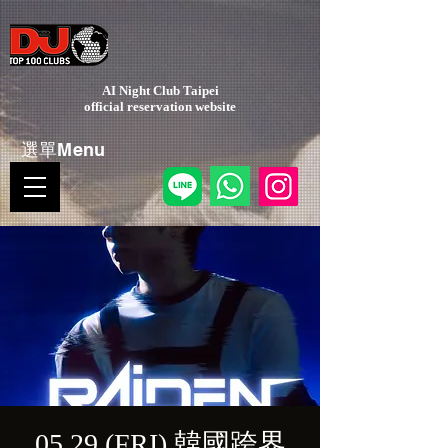
AI Night Club Taipei
​official reservation website
選單Menu
05.29 (FRI) 韓國跨界