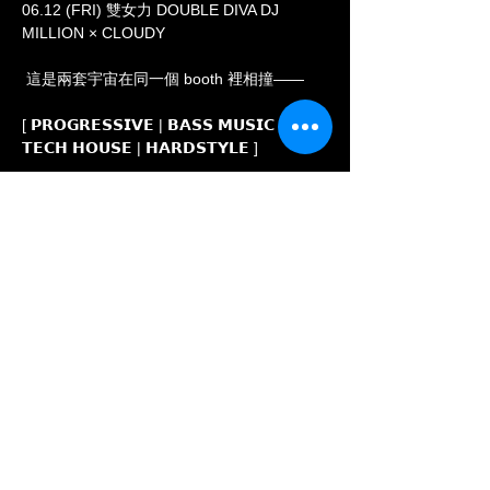
06.12 (FRI) 雙女力 DOUBLE DIVA DJ 
MILLION × CLOUDY
 這是兩套宇宙在同一個 booth 裡相撞——
[ 𝗣𝗥𝗢𝗚𝗥𝗘𝗦𝗦𝗜𝗩𝗘 | 𝗕𝗔𝗦𝗦 𝗠𝗨𝗦𝗜𝗖 | 
𝗧𝗘𝗖𝗛 𝗛𝗢𝗨𝗦𝗘 | 𝗛𝗔𝗥𝗗𝗦𝗧𝗬𝗟𝗘 ]
 兩位來越南的女神級DJ，橫跨亞洲與歐洲舞
台 台灣首場B2B雙炸演出！
𝗠𝗜𝗟𝗟𝗜𝗢𝗡 @djmillionhoang
▌ 7年以上頂尖俱樂部演出資歷
Show More
Share this event