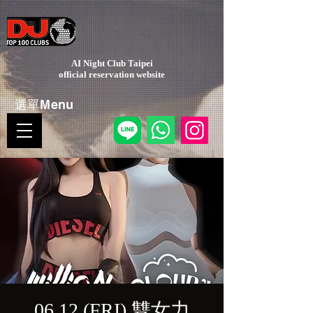
AI Night Club Taipei
​official reservation website
選單Menu
06.12 (FRI) 雙女力