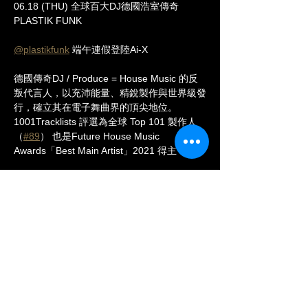
06.18 (THU) 全球百大DJ德國浩室傳奇
PLASTIK FUNK
@plastikfunk
 端午連假登陸Ai-X
德國傳奇DJ / Produce = House Music 的反
叛代言人，以充沛能量、精銳製作與世界級發
行，確立其在電子舞曲界的頂尖地位。
1001Tracklists 評選為全球 Top 101 製作人
（
#89
） 也是Future House Music 
Awards「Best Main Artist」2021 得主！
[ 𝗛𝗢𝗨𝗦𝗘 | 𝗧𝗘𝗖𝗛 𝗛𝗢𝗨𝗦𝗘 | 𝗕𝗔𝗦𝗦 
𝗛𝗢𝗨𝗦𝗘 ]
▌ 連續六年登上DJ Mag Top 100百大DJ 
2025 全球排名 
#86
▌ Tomorrowland、Ultra Europe、
Parookaville 主舞台演出