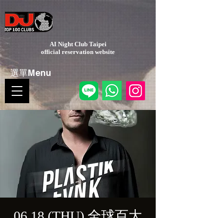
AI Night Club Taipei
​official reservation website
選單Menu
06.18 (THU) 全球百大