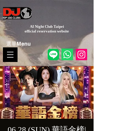
AI Night Club Taipei
​official reservation website
選單Menu
06.28 (SUN) 華語金榜|