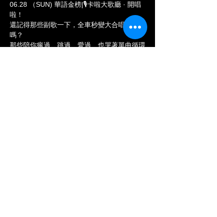
06.28 （SUN) 華語金榜|🎙️卡啦大歌廳 · 開唱
啦！
還記得那些副歌一下，全車秒變大合唱的歌
嗎？
那些陪你瘋過、跳過、愛過、也哭著單曲循環
過的歌單——
這一晚，一次唱回來。
🎤 這不是 KTV，是千人版的你家客廳
前奏一出就有畫面，副歌一來整場接力
Show More
Share this event