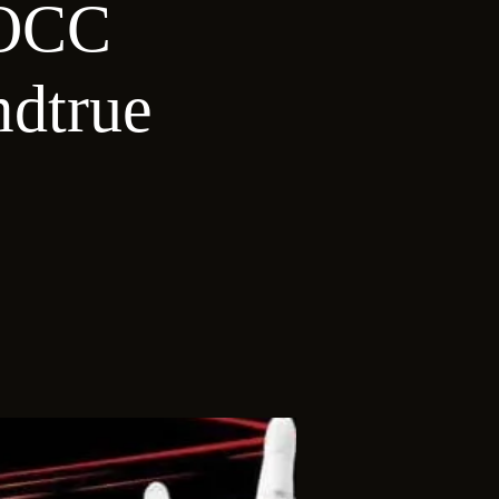
OCC
dtrue