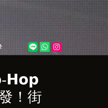
於
-𝗛𝗼𝗽
首發！街