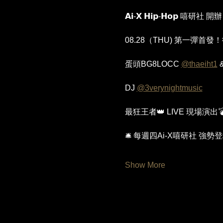
𝗔𝗶-𝗫 𝗛𝗶𝗽-𝗛𝗼𝗽 嘻研社 開
08.28（THU) 第一彈首
蛋頭BG8LOCC 
@thaeiht1
 
DJ 
@3verynightmusic
最狂王者👑 LIVE 現場演
🛎️ 每週四Ai-X嘻研社 強勢登場
Show More