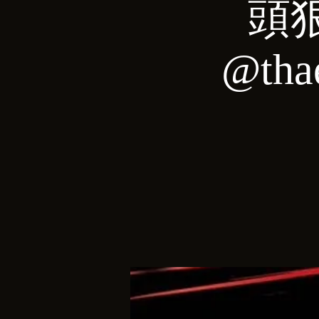
頭狠
@tha