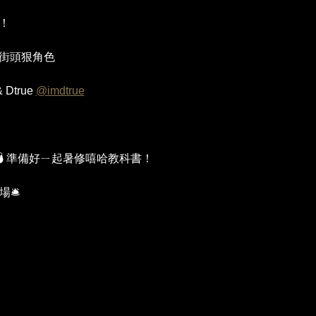
辦！
發！街頭狠角色
& Dtrue 
@imdtrue
出💣 準備好ㄧ起暑修嘻哈教科書！
🛎️