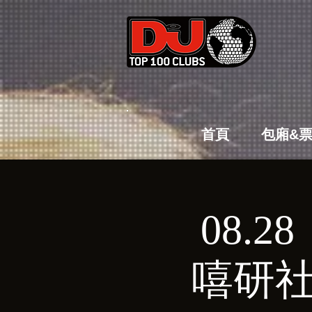
首頁
包廂&
08.28（
嘻研社