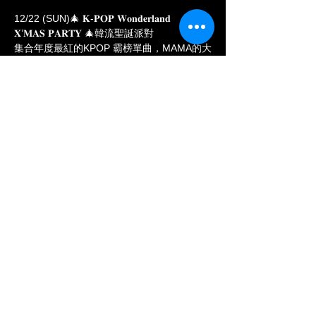
12/22 (SUN)🎄 𝐊-𝐏𝐎𝐏 𝐖𝐨𝐧𝐝𝐞𝐫𝐥𝐚𝐧𝐝 
𝐗’𝐌𝐀𝐒 𝐏𝐀𝐑𝐓𝐘 🎄韓流聖誕派對 
集合年度最紅的KPOP 霸榜單曲，MAMA的大
獎精彩金曲 ⚡️你的最愛歌單總整理🎁 準備好
一起大聲合唱！ 
🍦女生整晚免費入場暢飲 🍭 
💎 男生注意了‼️ 
「穿戴最新GD奶奶風」
Show More
Share this event