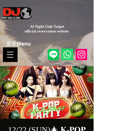
AI Night Club Taipei
​official reservation website
選單Menu
12/22 (SUN)🎄 𝐊-𝐏𝐎𝐏