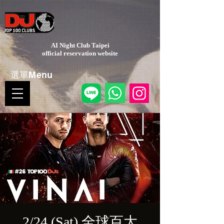
AI Night Club Taipei
​official reservation website
選單Menu
2/24 (Sat) 全球百大