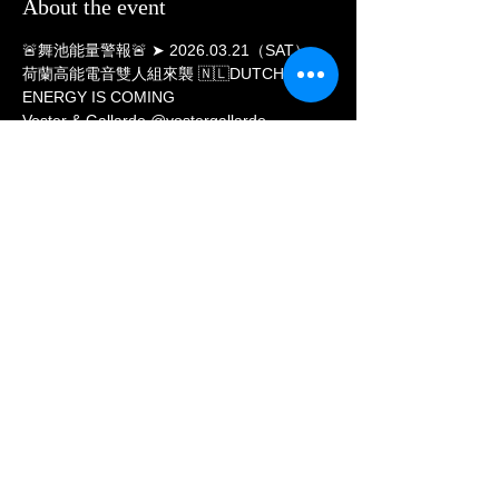
About the event
🚨舞池能量警報🚨 ➤ 2026.03.21（SAT）
荷蘭高能電音雙人組來襲 🇳🇱DUTCH 
ENERGY IS COMING
Voster & Gallardo @vostergallardo
𝐔𝐩𝐥𝐢𝐟𝐭𝐢𝐧𝐠 × 𝐌𝐞𝐥𝐨𝐝𝐢𝐜 × 𝐅𝐞𝐬𝐭𝐢𝐯𝐚𝐥 × 𝐏𝐫𝐨𝐠𝐫𝐞𝐬𝐬𝐢𝐯𝐞
#荷蘭電音雙人組
#Festival主舞台能量
Show More
Share this event