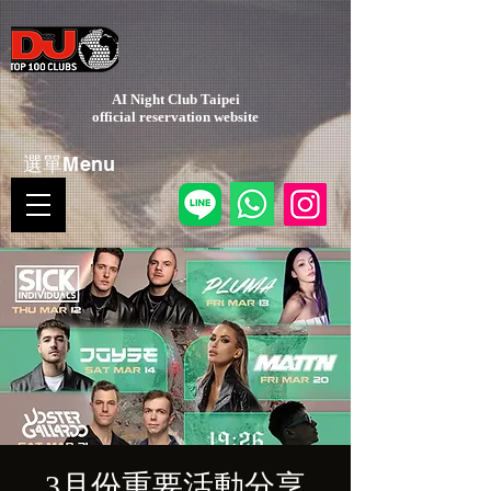
AI Night Club Taipei
​official reservation website
選單Menu
3月份重要活動分享