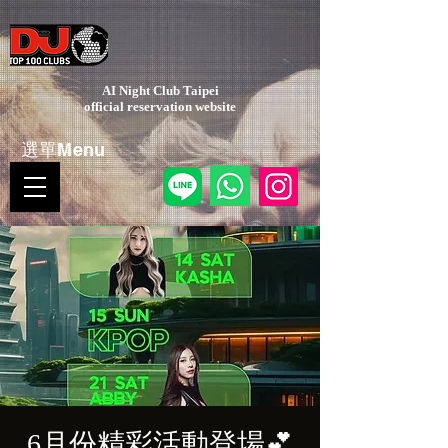
AI Night Club Taipei
​official reservation website
選單Menu
6月份精彩活動登場💕