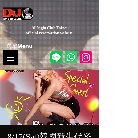
AI Night Club Taipei
​official reservation website
選單Menu
8/17(Sat)韓國新生代怪