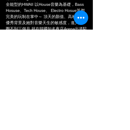
全能型的HWAII 以House音樂為基礎，Bass 
Hosuse、Tech House、 Electro Hosue等都
完美的玩制在掌中～ 頂天的顏值、高材生的
優秀背景及她對音樂天生的敏感度，進入DJ
圈不到三個月 就在韓國知名夜店Arena出道駐
店。8月17日 不要錯將HWAII的首場台北夜店
SHOW🔥
入場出示Ai 官方LINE享會員專屬優惠！
—————————————
RSVP 訂位: 請私訊✉️
**入場請出示有效證件**
Show More
Share this event