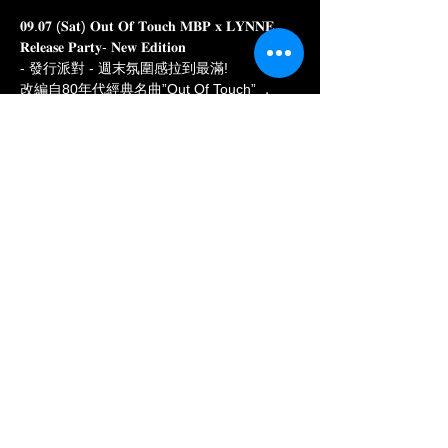
𝟎𝟗.𝟎𝟕 (𝐒𝐚𝐭) 𝐎𝐮𝐭 𝐎𝐟 𝐓𝐨𝐮𝐜𝐡 𝐌𝐁𝐏 𝐱 𝐋𝐘𝐍𝐍𝐄 
𝐑𝐞𝐥𝐞𝐚𝐬𝐞 𝐏𝐚𝐫𝐭𝐲- 𝐍𝐞𝐰 𝐄𝐝𝐢𝐭𝐢𝐨𝐧 
- 發行派對 - 週末氛圍感拉到最滿! 
改編自80年代經典名曲”Out Of Touch” ，
MBP & LYNNE 將這首歌以Melodic Techno重
新詮釋！進化蛻變出另一首將你靈魂洗禮的神
曲 🤎
本周六 @ai.nightclub 🤍 Get in touch 😉
@lynnemusicke x @mbp.official
-憑Ai 官方LINE會員
Show More
Share this event