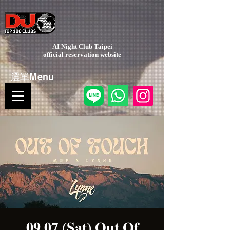
AI Night Club Taipei
​official reservation website
選單Menu
𝟎𝟗.𝟎𝟕 (𝐒𝐚𝐭) 𝐎𝐮𝐭 𝐎𝐟