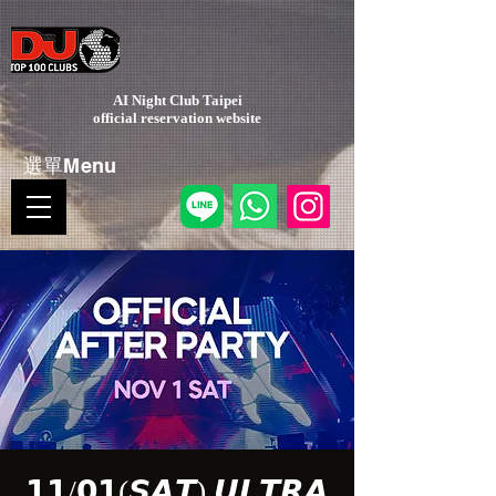
AI Night Club Taipei
​official reservation website
選單Menu
𝟭𝟭/𝟬𝟭(𝙎𝘼𝙏) 𝙐𝙇𝙏𝙍𝘼