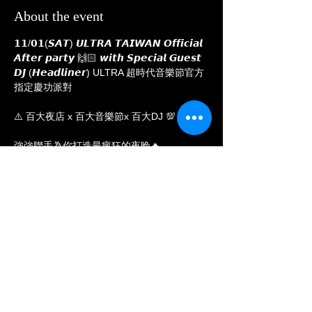
About the event
𝟭𝟭/𝟬𝟭(𝙎𝘼𝙏) 𝙐𝙇𝙏𝙍𝘼 𝙏𝘼𝙄𝙒𝘼𝙉 𝙊𝙛𝙛𝙞𝙘𝙞𝙖𝙡 
𝘼𝙛𝙩𝙚𝙧 𝙥𝙖𝙧𝙩𝙮 🙌🏻 𝙬𝙞𝙩𝙝 𝙎𝙥𝙚𝙘𝙞𝙖𝙡 𝙂𝙪𝙚𝙨𝙩 
𝘿𝙅 (𝙃𝙚𝙖𝙙𝙡𝙞𝙣𝙚𝙧) ULTRA 超時代音樂節官方
指定慶功派對
⚠️ 百大夜店 x 百大音樂節x 百大DJ 💯
強強聯手為你打造最瘋狂的夜晚🔥
🚩憑ULTRA活動手環12點前免費入場
Free entry with ULTRA wristband before 
midnight 12
—— 𝘼𝙞-𝙓 𝙉𝙞𝙜𝙝𝙩𝙘𝙡𝙪𝙗 ——
Show More