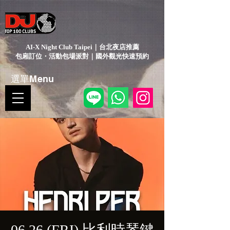
AI-X Night Club Taipei｜台北夜店推薦
包廂訂位・活動包場派對｜國外觀光快速預約
選單Menu
06.26 (FRI) 比利時琴鍵