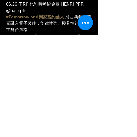
06.26 (FRI) 比利時琴鍵金童 HENRI PFR 
@henripfr
#Tomorrowland獨家簽約藝人
 將古典鋼琴背
景融入電子製作，旋律性強、極具情緒驅動的
主舞台風格
[ 𝗣𝗥𝗢𝗚𝗥𝗘𝗦𝗦𝗜𝗩𝗘 𝗛𝗢𝗨𝗦𝗘 | 𝗧𝗥𝗢𝗣𝗜𝗖𝗔𝗟 
| 𝗗𝗔𝗡𝗖𝗘-𝗣𝗢𝗣 ]
▌ 全平台串流突破 3 億次
▌ Tomorrowland Mainstage 2025 登台
（Summer + Brasil 雙場）
▌ F1 比利時大獎賽閉幕壓軸 × 比利時國慶皇
室前演出 80,000 人
顯示更多
分享此活動