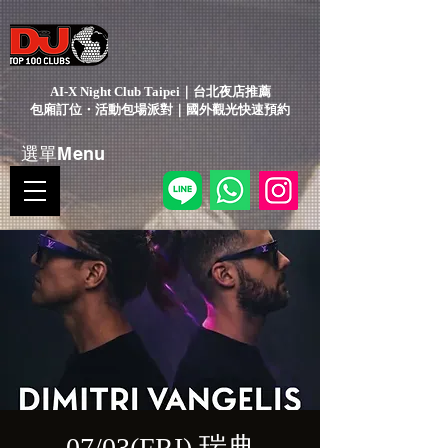
AI-X Night Club Taipei｜台北夜店推薦
包廂訂位・活動包場派對｜國外觀光快速預約
選單Menu
07/03(FRI) 瑞典