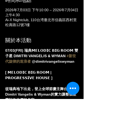
時間和地點
2026年7月03日 下午10:00 – 2026年7月04日
上午4:30
Ai-X Nightclub, 110台湾臺北市信義區西村里
松壽路12號7樓
關於本活動
07/03(FRI) 瑞典𝗠𝗘𝗟𝗢𝗗𝗜𝗖 𝗕𝗜𝗚 𝗥𝗢𝗢𝗠 雙
子星 DIMITRI VANGELIS & WYMAN 
#新世
代旋律的造浪者
 @dimitrivangeliswyman
[ 𝗠𝗘𝗟𝗢𝗗𝗜𝗖 𝗕𝗜𝗚 𝗥𝗢𝗢𝗠 | 
𝗣𝗥𝗢𝗚𝗥𝗘𝗦𝗦𝗜𝗩𝗘 𝗛𝗢𝗨𝗦𝗘 ]
從瑞典地下出走，登上全球節慶主舞台——
Dimitri Vangelis & Wyman的實力讓整個產
業記住他們的名字。
Steve Angello 親自相中，並在Size 
Records 旗下破浪，〈Payback〉成為那個