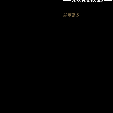
—— 𝘼𝙞-𝙓 𝙉𝙞𝙜𝙝𝙩𝙘𝙡𝙪𝙗 ——
顯示更多