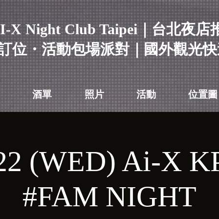
I-X Night Club Taipei｜台北夜
訂位・活動包場派對｜國外觀光快
酒單
照片
活動
位置圖
22 (WED) Ai-X 
#FAM NIGHT