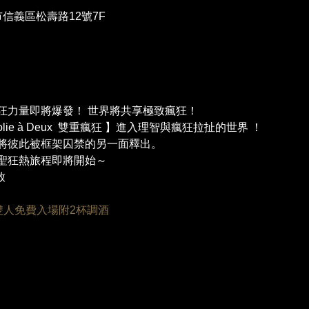
湾台北市信義區松壽路12號7F
狂力量即將爆發！ 世界將共享極致瘋狂！
n 【Folie à Deux  雙重瘋狂 】進入理智與瘋狂拉扯的世界 ！ 
將彼此被框架囚禁的另一面釋出。 
聖狂熱旅程即將開始～ 
放
享雙人免費入場附2杯調酒