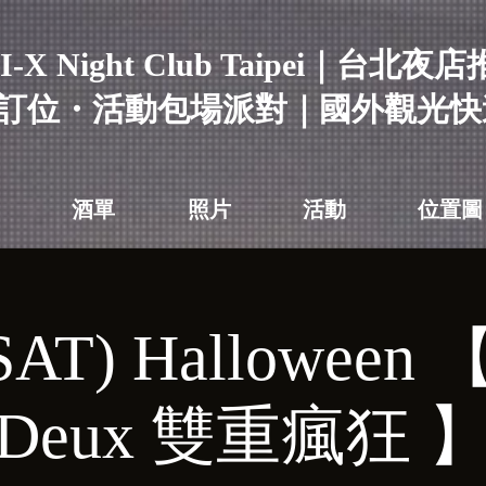
I-X Night Club Taipei｜台北夜
訂位・活動包場派對｜國外觀光快
酒單
照片
活動
位置圖
SAT) Halloween 【
Deux 雙重瘋狂 