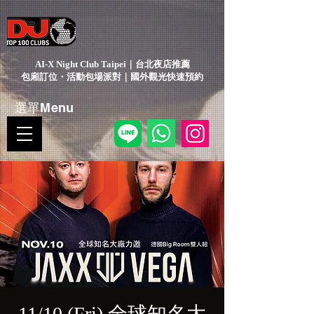
AI-X Night Club Taipei｜台北夜店推薦
包廂訂位・活動包場派對｜國外觀光快速預約
選單Menu
11/10 (Fri) 全球知名大