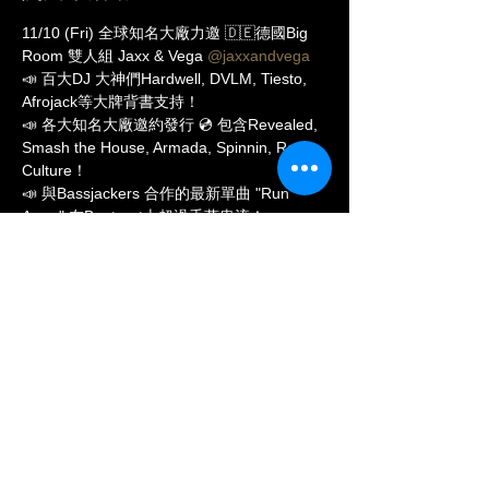
11/10 (Fri) 全球知名大廠力邀 🇩🇪德國Big 
Room 雙人組 Jaxx & Vega 
@jaxxandvega
📣 百大DJ 大神們Hardwell, DVLM, Tiesto, 
Afrojack等大牌背書支持！

📣 各大知名大廠邀約發行 💿 包含Revealed, 
Smash the House, Armada, Spinnin, Rave 
Culture！

📣 與Bassjackers 合作的最新單曲 "Run 
Away" 在Beatport上超過千萬串流！

🌶️ 最鮮嗆的雙人組磅礴空降!千萬不要錯！准
备好迎接一場震撼派對~

11月10日 週五 Mainstage音樂魅力🌹永不凋
零 ！ Mainstage sound never dies.

加入Ai 官方LINE 獨享會員專屬優惠

--------------------------------------

Official LINE: 
@aicoke
RSVP 訂位洽詢: 請私訊