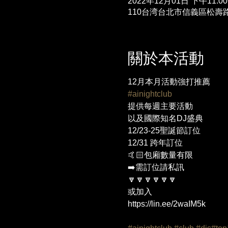
2022年12月01日 下午11:00
110台湾台北市信義區松壽路
關於本活動
#ainightclub
提供每週主要活動

以及國際知名DJ盛典

12/23-25聖誕節訂位

12/31 跨年訂位

🤙🏻包廂數量有限

➡️需訂位請私訊

🔽🔽🔽🔽🔽🔽

或加入

https://lin.ee/2waIM5k
