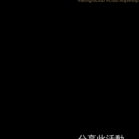
#ainightclub
#club
#djs
#top