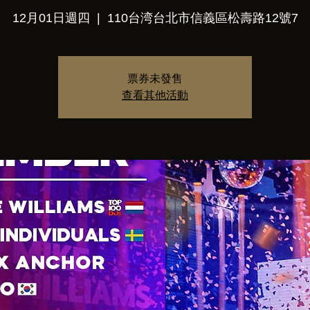
12月01日週四
  |  
110台湾台北市信義區松壽路12號7
票券未發售
查看其他活動