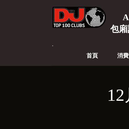
A
包廂
首頁
消費
1