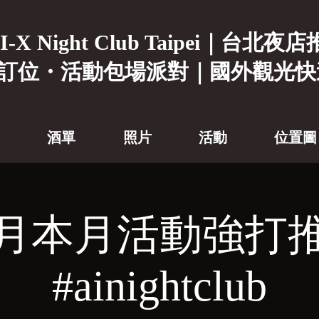
I-X Night Club Taipei｜台北夜
訂位・活動包場派對｜國外觀光快
酒單
照片
活動
位置圖
2月本月活動強打
#ainightclub