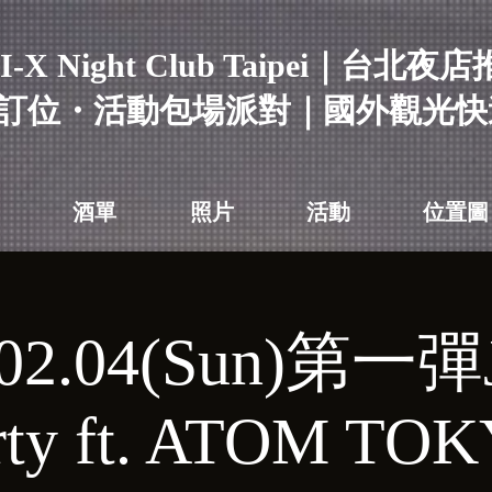
I-X Night Club Taipei｜台北夜
訂位・活動包場派對｜國外觀光快
酒單
照片
活動
位置圖
.02.04(Sun)第一彈
rty ft. ATOM TO