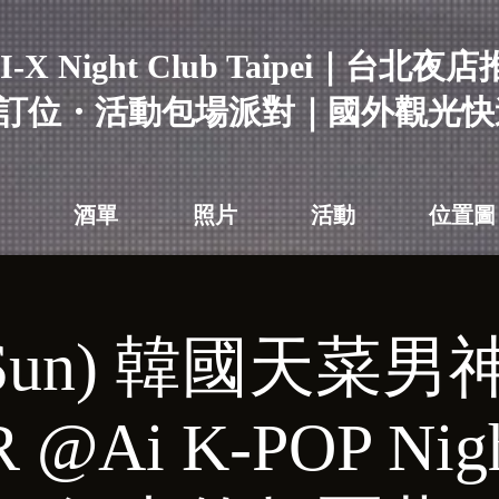
I-X Night Club Taipei｜台北夜
訂位・活動包場派對｜國外觀光快
酒單
照片
活動
位置圖
(Sun) 韓國天菜男神
 @Ai K-POP Ni