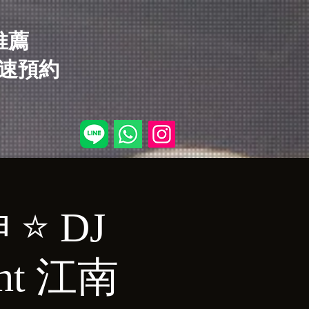
店推薦
速預約
 ⭐ DJ
ght 江南