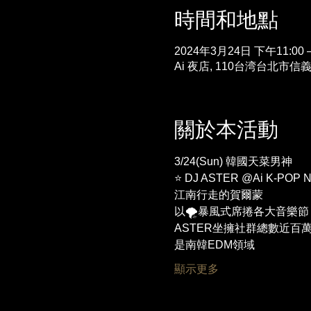
時間和地點
2024年3月24日 下午11:00 
Ai 夜店, 110台湾台北市信
關於本活動
3/24(Sun) 韓國天菜男神
⭐ DJ ASTER @Ai K-POP Ni
江南行走的賀爾蒙 
以🌪️暴風式席捲各大音樂節🔥!
ASTER坐擁社群總數近百萬粉
是南韓EDM領域
顯示更多