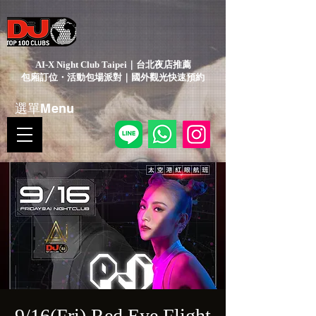
AI-X Night Club Taipei｜台北夜店推薦
包廂訂位・活動包場派對｜國外觀光快速預約
選單Menu
9/16(Fri) Red Eye Flight