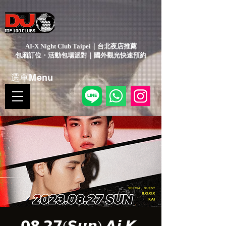
AI-X Night Club Taipei｜台北夜店推薦
包廂訂位・活動包場派對｜國外觀光快速預約
選單Menu
𝟬𝟴.𝟮𝟳(𝙎𝙪𝙣) 𝘼𝙞 𝙆-