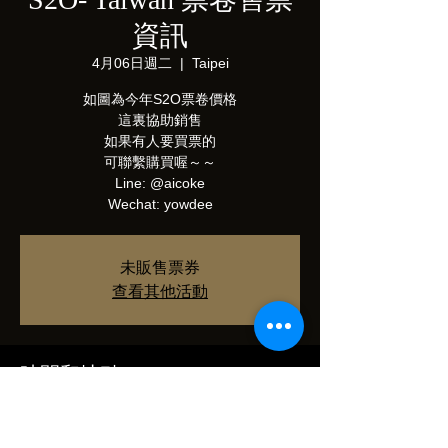
資訊
4月06日週二
  |  
Taipei
如圖為今年S2O票卷價格
這裏協助銷售
如果有人要買票的
可聯繫購買喔～～
Line: @aicoke
Wechat: yowdee
未販售票券
查看其他活動
時間和地點
2021年4月06日 下午3:18 – 2021年8月01日
上午12:00