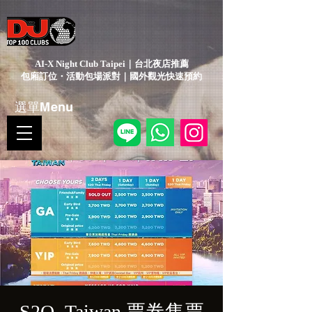
AI-X Night Club Taipei｜台北夜店推薦
包廂訂位・活動包場派對｜國外觀光快速預約
選單Menu
S2O- Taiwan 票卷售票