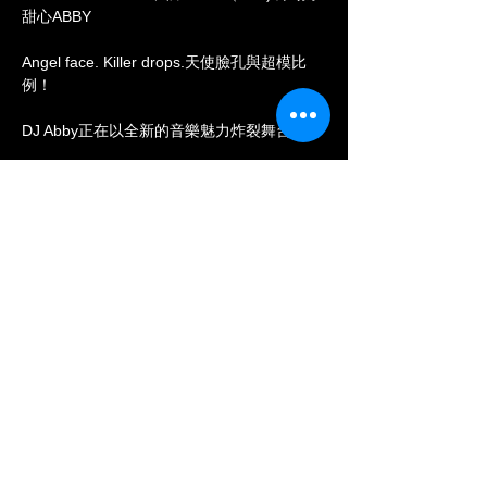
甜心ABBY
Angel face. Killer drops.天使臉孔與超模比
例！
DJ Abby正在以全新的音樂魅力炸裂舞台。
她的節奏，讓你無法離開舞池！
多次受邀至日本、馬來西亞、泰國等地演出，
掀起國際樂迷追捧！橫掃亞洲各大音樂祭！
她每一場演出都充滿爆發力與感染力。
顯示更多
分享此活動