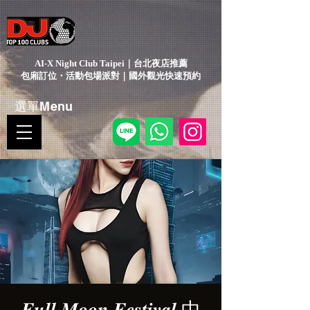
AI-X Night Club Taipei｜台北夜店推薦
包廂訂位・活動包場派對｜國外觀光快速預約
選單Menu
𝑭𝒖𝒍𝒍 𝑴𝒐𝒐𝒏 𝑭𝒆𝒔𝒕𝒊𝒗𝒂𝒍 中